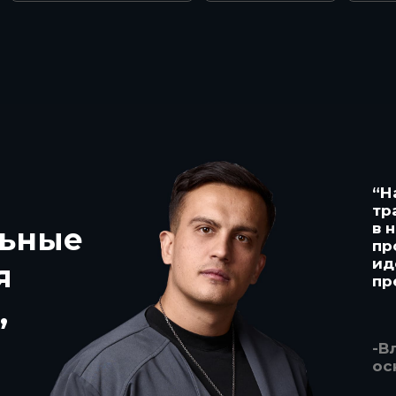
“Н
тр
в 
льные
пр
ид
я
пр
,
-В
ос