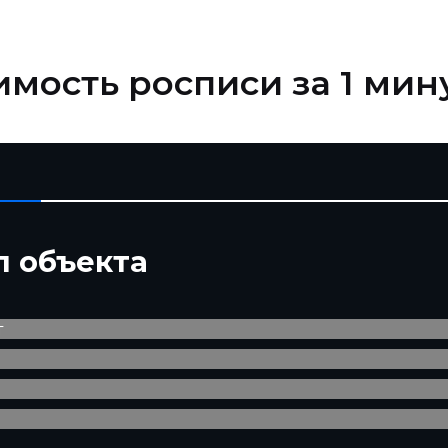
имость росписи за 1 мин
п объекта
т