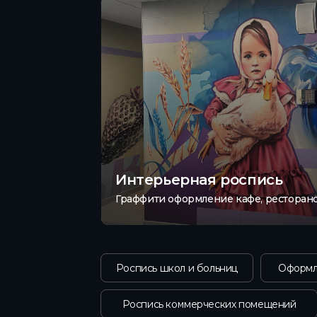
Интерьерная роспись
Граффити оформление кафе, ресторано
Роспись школ и больниц
Оформл
Роспись коммерческих помещений