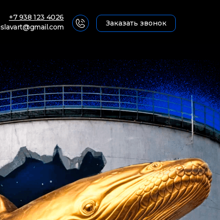
+7 938 123 4026
Заказать звонок
islavart@gmail.com
уту
уту
ти