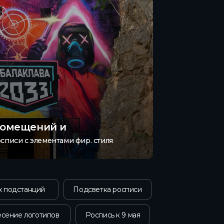
помещений и
списи с элементами фир. стиля
х подстанций
Подсветка росписи
сение логотипов
Роспись к 9 мая