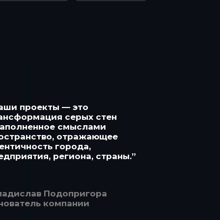
аши проекты — это
ансформация серых стен
наполненное смыслами
остранство, отражающее
ентичность города,
едприятия, региона, страны.”
ладислав Подопригора
нователь компании