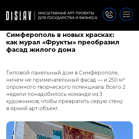
Симферополь в новых красках:
как мурал «Фрукты» преобразил
фасад жилого дома
Типовой панельный дом в Симферополе,
ничем не примечательный фасад — и 250 м²
огромного творческого потенциала. Всего 2
недели понадобилось команде из 3
художников, чтобы превратить серую стену
в яркий арт-объект.