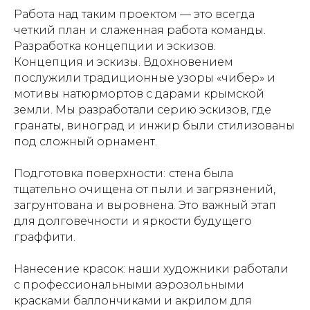
Работа над таким проектом — это всегда
четкий план и слаженная работа команды.
Разработка концепции и эскизов.
Концепция и эскизы. Вдохновением
послужили традиционные узоры «чибер» и
мотивы натюрмортов с дарами крымской
земли. Мы разработали серию эскизов, где
гранаты, виноград и инжир были стилизованы
под сложный орнамент.
Подготовка поверхности:
с
тена была
тщательно очищена от пыли и загрязнений,
загрунтована и выровнена. Это важный этап
для долговечности и яркости будущего
граффити.
Нанесение красок: н
аши художники работали
с профессиональными аэрозольными
красками баллончиками и акрилом для