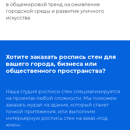
Портфолио
в общемировой тренд на оживление
городской среды и развитие уличного
Услуги
искусства.
Политика конфиденциальности
Материалы
Блог
Вакансии
dislavart@gmail.com
Хотите заказать роспись стен для
вашего города, бизнеса или
© 2026 Dislav. Все права защищены
общественного пространства?
Наша студия росписи стен специализируется
на проектах любой сложности. Мы поможем
заказать мурал на здание, который станет
точкой притяжения, или выполним
интерьерную роспись стен на заказ «под
ключ».