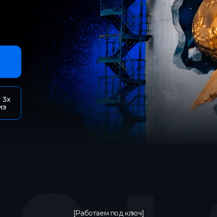
 3х
из
[Работаем под ключ]