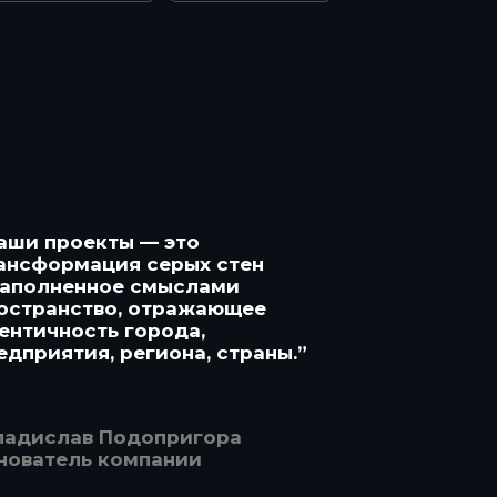
аши проекты — это
ансформация серых стен
наполненное смыслами
остранство, отражающее
ентичность города,
едприятия, региона, страны.”
ладислав Подопригора
нователь компании