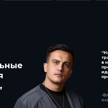
“Н
тр
в 
льные
пр
ид
я
пр
,
-В
ос