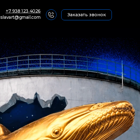
+7 938 123 4026
Заказать звонок
islavart@gmail.com
уту
уту
ти