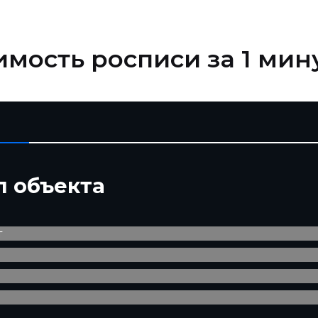
имость росписи за 1 мин
п объекта
т