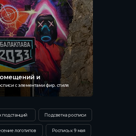
помещений и
списи с элементами фир. стиля
х подстанций
Подсветка росписи
сение логотипов
Роспись к 9 мая