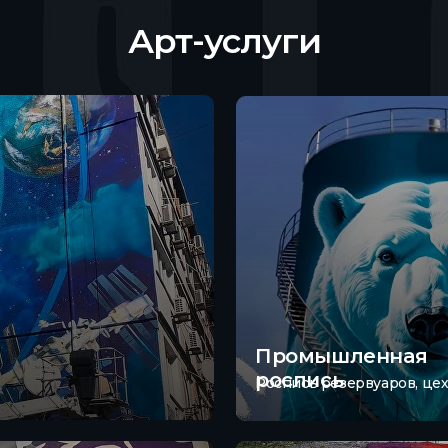
Арт-услуги
Промышленная
роспись
Роспись резервуаров, цех