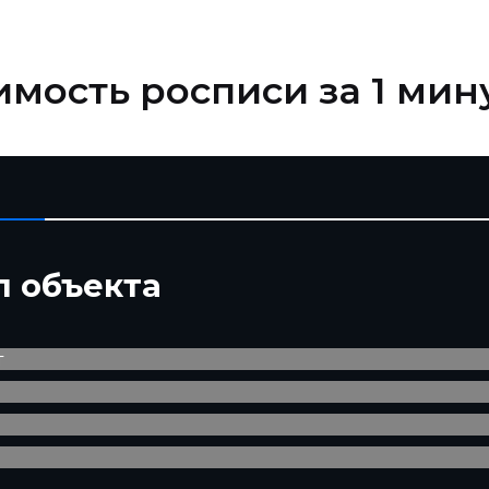
имость росписи за 1 мин
п объекта
т