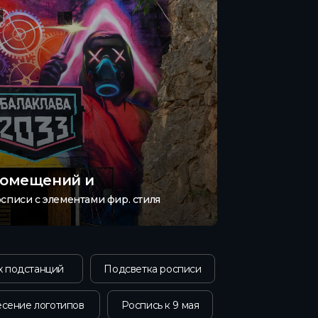
помещений и
списи с элементами фир. стиля
х подстанций
Подсветка росписи
сение логотипов
Роспись к 9 мая