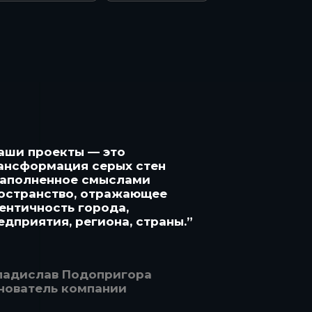
аши проекты — это
ансформация серых стен
наполненное смыслами
остранство, отражающее
ентичность города,
едприятия, региона, страны.”
ладислав Подопригора
нователь компании