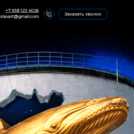
+7 938 123 4026
Заказать звонок
islavart@gmail.com
уту
уту
ти