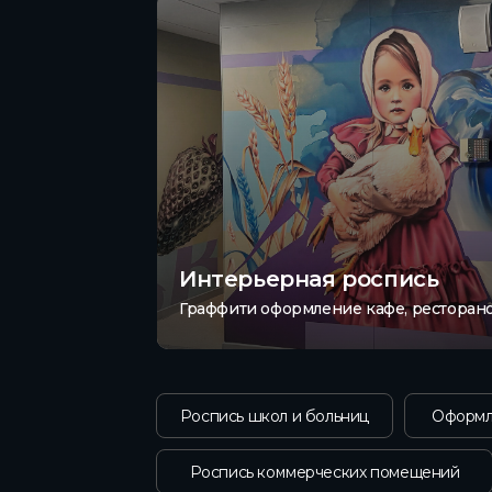
Интерьерная роспись
Граффити оформление кафе, ресторано
Роспись школ и больниц
Оформл
Роспись коммерческих помещений