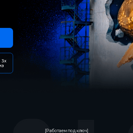
 3х
из
[Работаем под ключ]