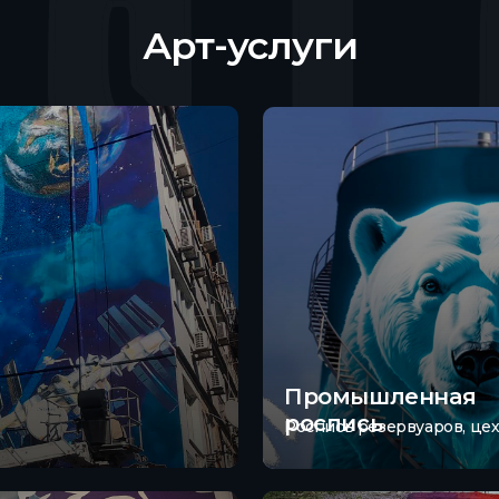
Арт-услуги
Промышленная
роспись
Роспись резервуаров, цех