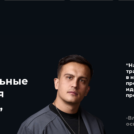
“Н
тр
в 
льные
пр
ид
я
пр
,
-В
ос