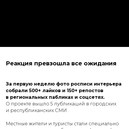
Реакция превзошла все ожидания
Масштабные проекты
для государства и бизнеса
За первую неделю фото росписи интерьера
собрали
500+ лайков
и
150+ репостов
в региональных пабликах и соцсетях.
Навигация
О проекте вышло 5 публикаций в городских
О компании
и республиканских СМИ.
Портфолио
Услуги
Местные жители и туристы стали специально