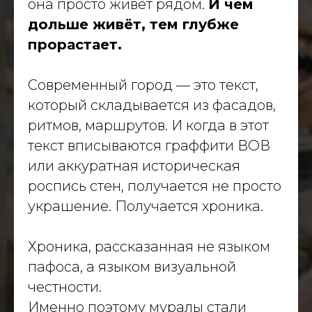
она просто живёт рядом.
И чем
дольше живёт, тем глубже
Масштабные проекты
прорастает.
для государства и бизнеса
Современный город — это текст,
Навигация
который складывается из фасадов,
О компании
ритмов, маршрутов. И когда в этот
Портфолио
текст вписываются граффити ВОВ
Услуги
Политика конфиденциальности
или аккуратная историческая
роспись стен, получается не просто
Материалы
украшение. Получается хроника.
Блог
Вакансии
Хроника, рассказанная не языком
dislavart@gmail.com
пафоса, а языком визуальной
© 2026 Dislav. Все права защищены
честности.
Именно поэтому муралы стали