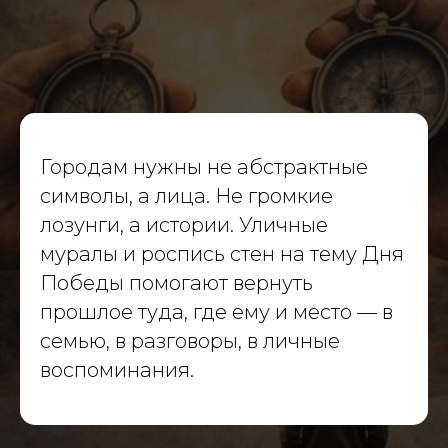
Масштабные проекты
для государства и бизнеса
Навигация
Городам нужны не абстрактные
О компании
символы, а лица. Не громкие
Портфолио
лозунги, а истории. Уличные
Услуги
Политика конфиденциальности
муралы и роспись стен на тему Дня
Победы помогают вернуть
Материалы
прошлое туда, где ему и место — в
Блог
семью, в разговоры, в личные
Вакансии
воспоминания.
dislavart@gmail.com
© 2026 Dislav. Все права защищены