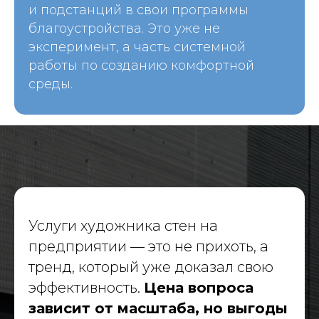
Навигация
и подстанций в свои программы
О компании
благоустройства. Это уже не
Портфолио
эксперимент, а часть системной
Услуги
работы по созданию комфортной
Политика конфиденциальности
среды.
Материалы
Блог
Вакансии
dislavart@gmail.com
© 2026 Dislav. Все права защищены
Услуги художника стен на
предприятии — это не прихоть, а
тренд, который уже доказал свою
эффективность.
Цена вопроса
зависит от масштаба, но выгоды