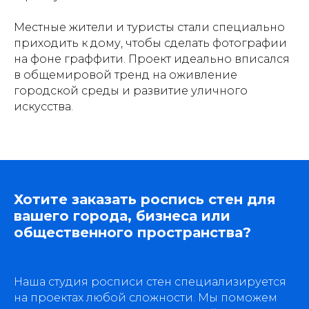
Навигация
Местные жители и туристы стали специально
приходить к дому, чтобы сделать фотографии
О компании
на фоне граффити. Проект идеально вписался
Портфолио
в общемировой тренд на оживление
Услуги
городской среды и развитие уличного
Политика конфиденциальности
искусства.
Материалы
Блог
Вакансии
dislavart@gmail.com
Хотите заказать роспись стен для
© 2026 Dislav. Все права защищены
вашего города, бизнеса или
общественного пространства?
Наша студия росписи стен специализируется
на проектах любой сложности. Мы поможем