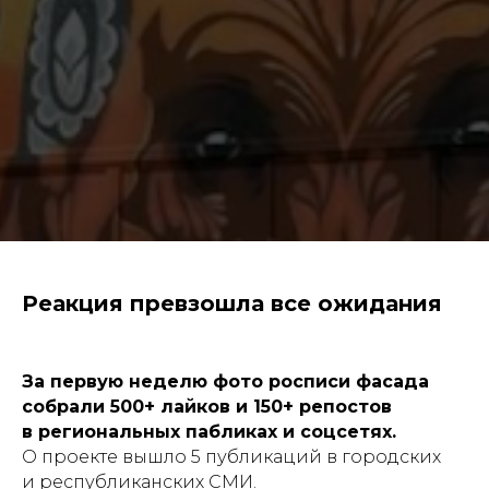
Реакция превзошла все ожидания
За первую неделю фото росписи фасада
собрали
500+ лайков
и
150+ репостов
в региональных пабликах и соцсетях.
Масштабные проекты
О проекте вышло 5 публикаций в городских
для государства и бизнеса
и республиканских СМИ.