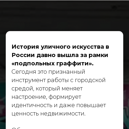
Масштабные проекты
История уличного искусства в
для государства и бизнеса
России давно вышла за рамки
«подпольных граффити».
Навигация
Сегодня это признанный
О компании
инструмент работы с городской
Портфолио
средой, который меняет
Услуги
настроение, формирует
Политика конфиденциальности
идентичность и даже повышает
Материалы
ценность недвижимости.
Блог
Вакансии