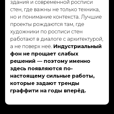
Масштабные проекты
здания и современной росписи
для государства и бизнеса
стен, где важны не только техника,
но и понимание контекста. Лучшие
Навигация
проекты рождаются там, где
О компании
художники по росписи стен
Портфолио
работают в диалоге с архитектурой,
Услуги
а не поверх неё.
Индустриальный
Политика конфиденциальности
фон не прощает слабых
Материалы
решений — поэтому именно
Блог
здесь появляются по-
Вакансии
настоящему сильные работы,
dislavart@gmail.com
которые задают тренды
© 2026 Dislav. Все права защищены
граффити на годы вперёд.