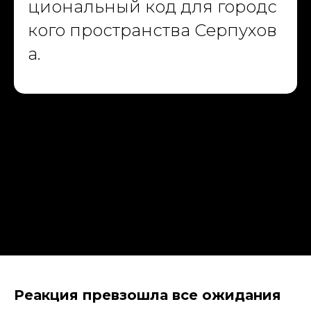
циональный код для городс
кого пространства Серпухов
а.
Масштабные проекты
для государства и бизнеса
Навигация
О компании
Портфолио
Услуги
Политика конфиденциальности
Материалы
Блог
Вакансии
Реакция превзошла все ожидания
dislavart@gmail.com