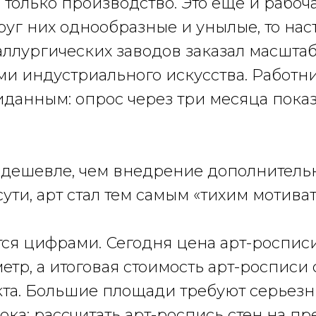
только производство. Это еще и рабочая
руг них однообразные и унылые, то нас
аллургических заводов заказал масшта
ми индустриального искусства. Работн
жиданным: опрос через три месяца пока
ь дешевле, чем внедрение дополнител
сути, арт стал тем самым «тихим мотива
ся цифрами. Сегодня цена арт-росписи
метр, а итоговая стоимость арт-роспис
та. Большие площади требуют серьезны
ока: рассчитать арт-роспись стен на п