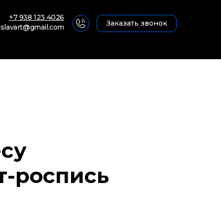
+7 938 123 4026
+7 (495) 104-66-46
Заказать звонок
islavart@gmail.com
есу
т-роспись