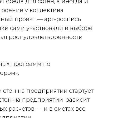
 среда для сотен, а иногда и
троение у коллектива
бный проект — арт-роспись
ики сами участвовали в выборе
зал рост удовлетворенности
ьных программ по
тором».
 стен на предприятии стартует
и стен на предприятии зависит
х расчетов — и в сметах все
редприятии.