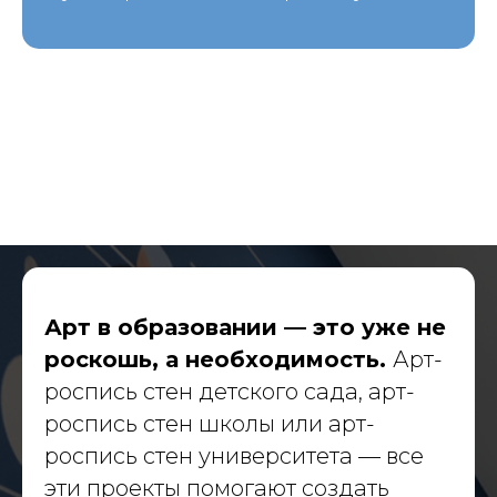
Масштабные проекты
для государства и бизнеса
Навигация
О компании
Арт в образовании — это уже не
Портфолио
роскошь, а необходимость.
Арт-
Услуги
Политика конфиденциальности
роспись стен детского сада, арт-
роспись стен школы или арт-
Материалы
роспись стен университета — все
Блог
эти проекты помогают создать
Вакансии