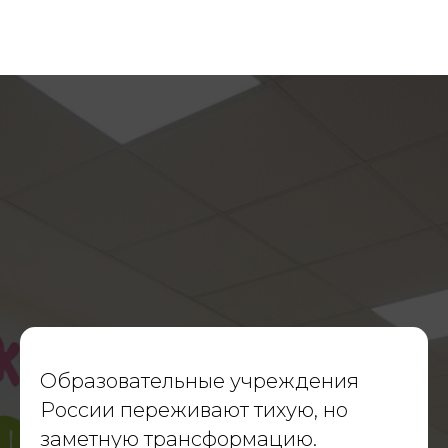
Масштабные проекты
для государства и бизнеса
Навигация
О компании
Портфолио
Услуги
Образовательные учреждения
Политика конфиденциальности
России переживают тихую, но
заметную трансформацию.
Материалы