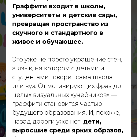
Граффити входит в школы,
Блог
Вакансии
университеты и детские сады,
превращая пространство из
dislavart@gmail.com
скучного и стандартного в
© 2026 Dislav. Все права защищены
живое и обучающее.
Это уже не просто украшение стен,
а язык, на котором с детьми и
студентами говорит сама школа
или вуз. От мотивирующих фраз до
целых визуальных «учебников» —
граффити становится частью
будущего образования. И, похоже,
назад дороги уже нет:
дети,
выросшие среди ярких образов,