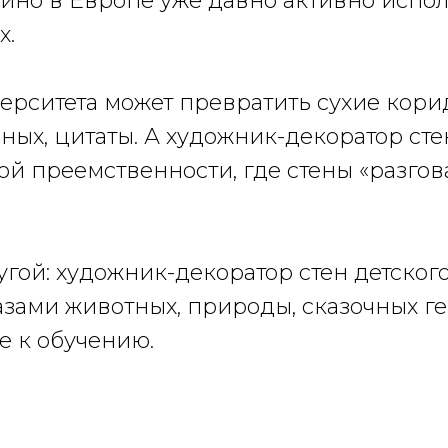
айно в Европе уже давно активно испо
х.
ерситета может превратить сухие кори
ных, цитаты. А художник-декоратор сте
й преемственности, где стены «разго
гой: художник-декоратор стен детског
зами животных, природы, сказочных ге
е к обучению.