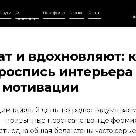
Услуги
О
Портфолио
Отзывы
Статьи
d
компании
ат и вдохновляют: 
роспись интерьера
 мотивации
дим каждый день, но редко задумываемс
 — привычные пространства, где форми
есть одна общая беда: стены часто серые