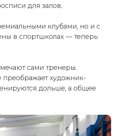
осписи для залов.
премиальными клубами, но и с
ены в спортшколах — теперь
отмечают сами тренеры.
 преображает художник-
ренируются дольше, а общее