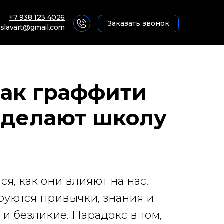
+7 938 123 4026
Заказать звонок
islavart@gmail.com
как граффити
 делают школу
я, как они влияют на нас.
руются привычки, знания и
 и безликие. Парадокс в том,