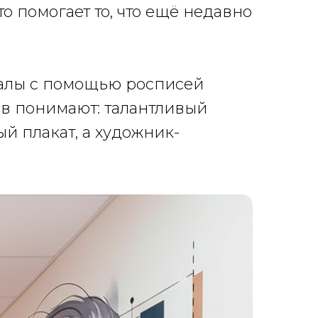
о помогает то, что ещё недавно
залы с помощью росписей
ов понимают: талантливый
й плакат, а художник-