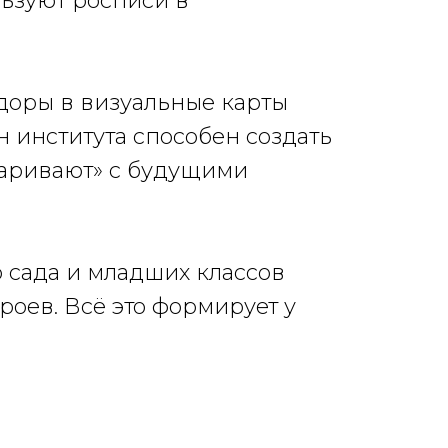
льзуют росписи в
доры в визуальные карты
н института способен создать
варивают» с будущими
о сада и младших классов
роев. Всё это формирует у