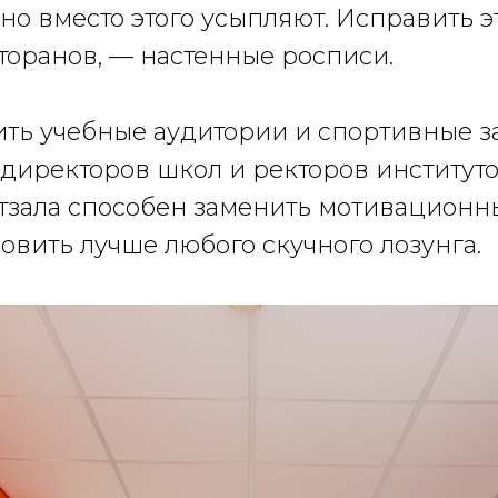
но вместо этого усыпляют. Исправить эт
торанов, — настенные росписи.
ить учебные аудитории и спортивные 
 директоров школ и ректоров институт
тзала способен заменить мотивационны
овить лучше любого скучного лозунга.