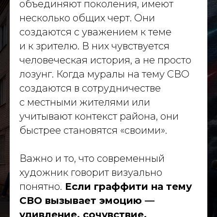
объединяют поколения, имеют
Навигация
несколько общих черт. Они
О компании
создаются с уважением к теме
Портфолио
и к зрителю. В них чувствуется
Услуги
Политика конфиденциальности
человеческая история, а не просто
лозунг. Когда муралы на тему СВО
Материалы
создаются в сотрудничестве
Блог
с местными жителями или
Вакансии
учитывают контекст района, они
dislavart@gmail.com
быстрее становятся «своими».
© 2026 Dislav. Все права защищены
Важно и то, что современный
художник говорит визуально
понятно.
Если граффити на тему
СВО вызывает эмоцию —
удивление, сочувствие,